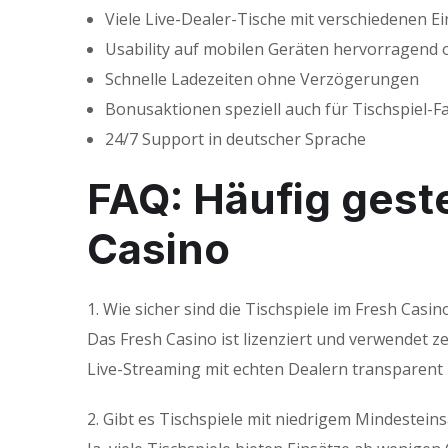
Viele Live-Dealer-Tische mit verschiedenen Ei
Usability auf mobilen Geräten hervorragend 
Schnelle Ladezeiten ohne Verzögerungen
Bonusaktionen speziell auch für Tischspiel-F
24/7 Support in deutscher Sprache
FAQ: Häufig geste
Casino
1. Wie sicher sind die Tischspiele im Fresh Casin
Das Fresh Casino ist lizenziert und verwendet z
Live-Streaming mit echten Dealern transparent
2. Gibt es Tischspiele mit niedrigem Mindesteins