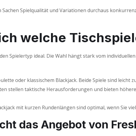
n Sachen Spielqualität und Variationen durchaus konkurrenzf
ich welche Tischspie
jeden Spielertyp ideal. Die Wahl hängt stark vom individuelle
lette oder klassischem Blackjack. Beide Spiele sind leicht 
ten stellen taktische Herausforderungen und bieten höhere 
ackjack mit kurzen Rundenlängen sind optimal, wenn Sie vie
cht das Angebot von Fre