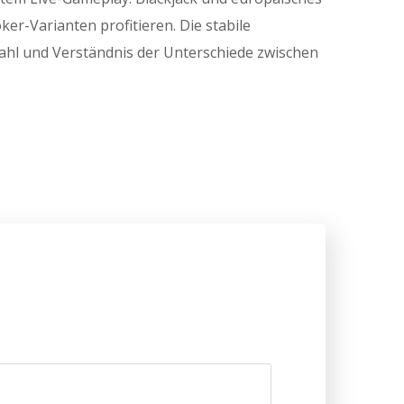
er-Varianten profitieren. Die stabile
ahl und Verständnis der Unterschiede zwischen