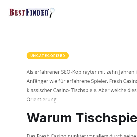
UNCATEGORIZED
Als erfahrener SEO-Kopiraуter mit zehn Jahren i
Anfänger wie für erfahrene Spieler. Fresh Casi
klassischer Casino-Tischspiele. Aber welche die
Orientierung.
Warum Tischspiel
Das Fresh Casino punktet vor allem durch sein