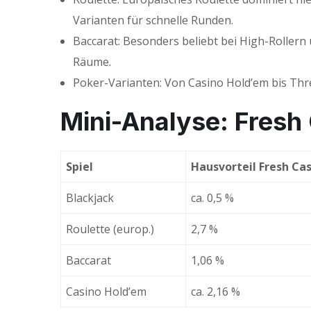
Varianten für schnelle Runden.
Baccarat: Besonders beliebt bei High-Rollern
Räume.
Poker-Varianten: Von Casino Hold’em bis Thre
Mini-Analyse: Fresh
Spiel
Hausvorteil Fresh Ca
Blackjack
ca. 0,5 %
Roulette (europ.)
2,7 %
Baccarat
1,06 %
Casino Hold’em
ca. 2,16 %