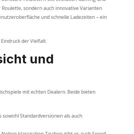
er Roulette, sondern auch innovative Varianten
enutzeroberfläche und schnelle Ladezeiten – ein
Eindruck der Vielfalt.
sicht und
ischspiele mit echten Dealern. Beide bieten
 es sowohl Standardversionen als auch
. Neben klassischen Tischen gibt es auch Speed-