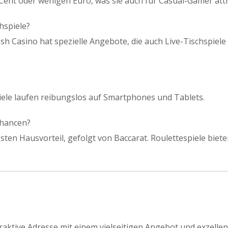
n Cent oder wenigen Euro, was sie auch für Casual-Gamer att
hspiele?
resh Casino hat spezielle Angebote, die auch Live-Tischspie
Spiele laufen reibungslos auf Smartphones und Tablets.
chancen?
gsten Hausvorteil, gefolgt von Baccarat. Roulettespiele bi
ttraktive Adresse mit einem vielseitigen Angebot und exzell