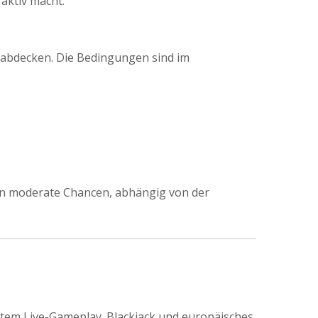
raktiv macht.
le abdecken. Die Bedingungen sind im
eten moderate Chancen, abhängig von der
entem Live-Gameplay. Blackjack und europäisches