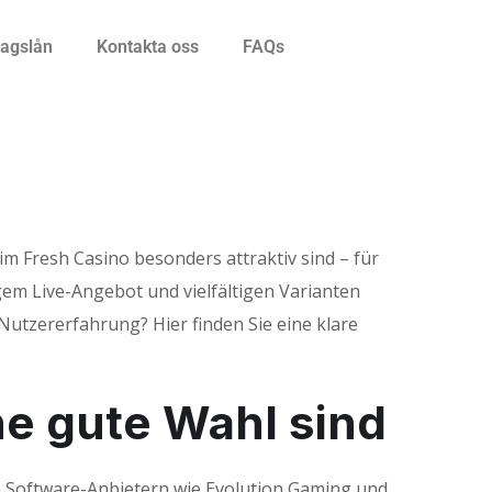
tagslån
Kontakta oss
FAQs
im Fresh Casino besonders attraktiv sind – für
gem Live-Angebot und vielfältigen Varianten
Nutzererfahrung? Hier finden Sie eine klare
ne gute Wahl sind
n Software-Anbietern wie Evolution Gaming und