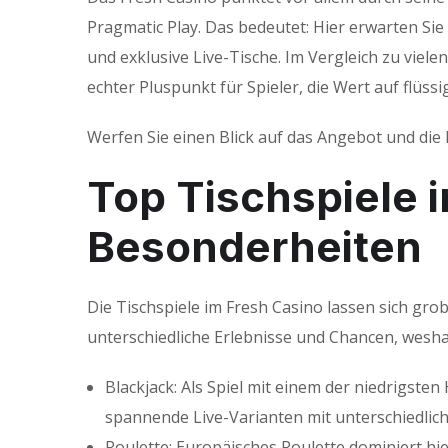
Pragmatic Play. Das bedeutet: Hier erwarten Sie 
und exklusive Live-Tische. Im Vergleich zu viel
echter Pluspunkt für Spieler, die Wert auf flüssi
Werfen Sie einen Blick auf das Angebot und die 
Top Tischspiele 
Besonderheiten
Die Tischspiele im Fresh Casino lassen sich grob
unterschiedliche Erlebnisse und Chancen, weshal
Blackjack: Als Spiel mit einem der niedrigsten
spannende Live-Varianten mit unterschiedlich
Roulette: Europäisches Roulette dominiert hi