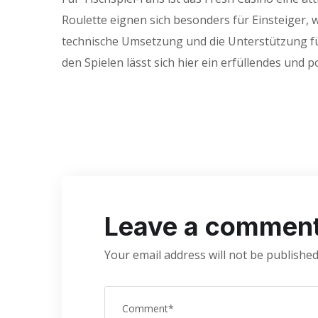
Roulette eignen sich besonders für Einsteiger, 
technische Umsetzung und die Unterstützung fü
den Spielen lässt sich hier ein erfüllendes und po
Leave a commen
Your email address will not be published