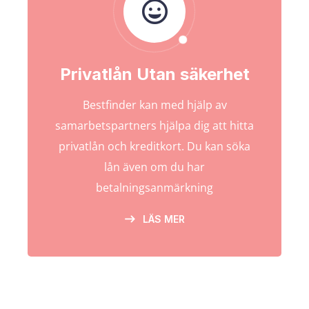
Privatlån Utan säkerhet
Bestfinder kan med hjälp av
samarbetspartners hjälpa dig att hitta
privatlån och kreditkort. Du kan söka
lån även om du har
betalningsanmärkning
LÄS MER