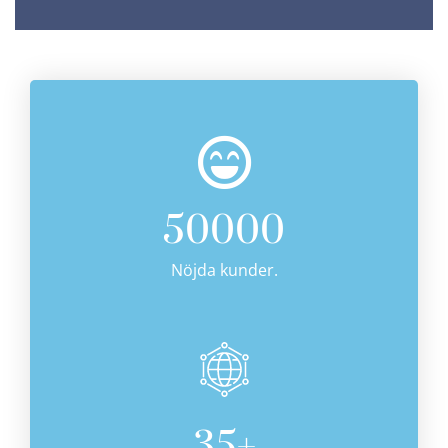
50000
Nöjda kunder.
35
+